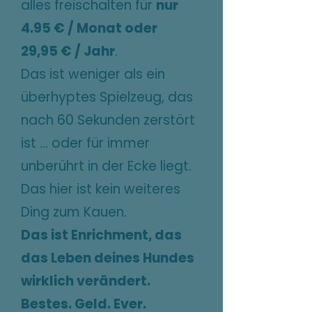
alles freischalten für
nur
4.95 € / Monat oder
29,95 € / Jahr
.
Das ist weniger als ein
überhyptes Spielzeug, das
nach 60 Sekunden zerstört
ist … oder für immer
unberührt in der Ecke liegt.
Das hier ist kein weiteres
Ding zum Kauen.
Das ist Enrichment, das
das Leben deines Hundes
wirklich verändert.
Bestes. Geld. Ever.