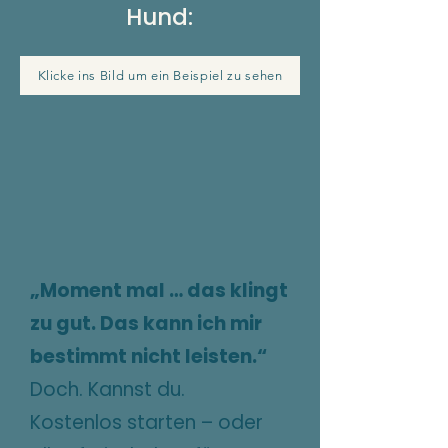
Hund:
Klicke ins Bild um ein Beispiel zu sehen
„Moment mal … das klingt
zu gut. Das kann ich mir
bestimmt nicht leisten.“
Doch. Kannst du.
Kostenlos starten – oder