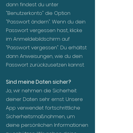
dann findest du unter
"Benutzerkonto" die Option
"Passwort ändern". Wenn du dein
Passwort vergessen hast, klicke
im Anmeldebildschirm auf
"Passwort vergessen". Du erhältst
dann Anweisungen, wie du dein
Passwort zurückzusetzen kannst.
Sind meine Daten sicher?
Ja, wir nehmen die Sicherheit
deiner Daten sehr ernst. Unsere
App verwendet fortschrittliche
Sicherheitsmaßnahmen, um
deine persönlichen Informationen