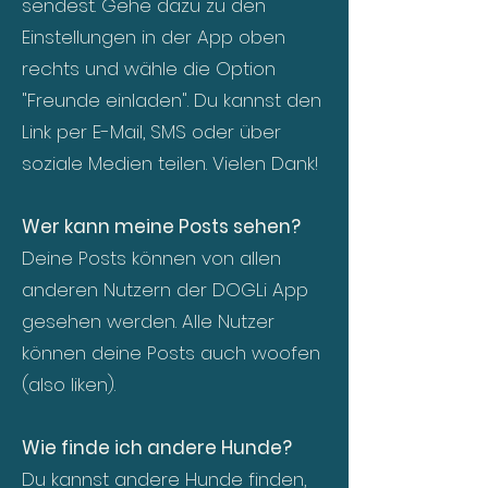
sendest. Gehe dazu zu den
Einstellungen in der App oben
rechts und wähle die Option
"Freunde einladen". Du kannst den
Link per E-Mail, SMS oder über
soziale Medien teilen. Vielen Dank!
Wer kann meine Posts sehen?
Deine Posts können von allen
anderen Nutzern der DOGLi App
gesehen werden. Alle Nutzer
können deine Posts auch woofen
(also liken).
Wie finde ich andere Hunde?
Du kannst andere Hunde finden,