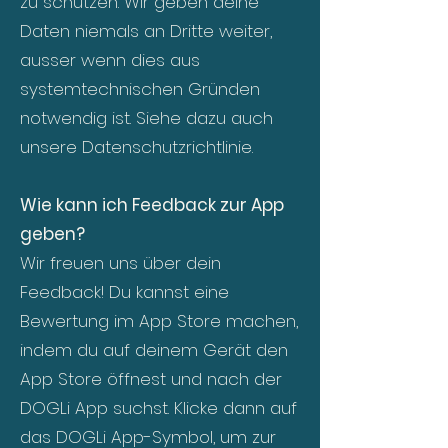
zu schützen. Wir geben deine
Daten niemals an Dritte weiter,
ausser wenn dies aus
systemtechnischen Gründen
notwendig ist. Siehe dazu auch
unsere Datenschutzrichtlinie.
Wie kann ich Feedback zur App
geben?
Wir freuen uns über dein
Feedback! Du kannst eine
Bewertung im App Store machen,
indem du auf deinem Gerät den
App Store öffnest und nach der
DOGLi App suchst. Klicke dann auf
das DOGLi App-Symbol, um zur