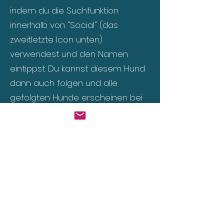
indem du die Suchfunktion
innerhalb von "Social" (das
zweitletzte Icon unten)
verwendest und den Namen
eintippst. Du kannst diesem Hund
dann auch folgen und alle
gefolgten Hunde erscheinen bei
dir im Bereich "Mein Hund".
Wieso sehe ich meine Videos
nicht?
Deine Videos erscheinen
möglicherweise nicht, wenn sie
noch hochgeladen werden (kann
einige Minuten dauern), wenn sie