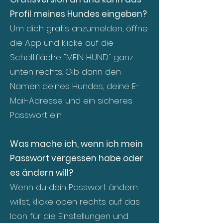
Profil meines Hundes eingeben?
Um dich gratis anzumelden, öffne
die App und klicke auf die
Schaltfläche "MEIN HUND" ganz
unten rechts. Gib dann den
Namen deines Hundes, deine E-
Mail-Adresse und ein sicheres
Passwort ein.
Was mache ich, wenn ich mein
Passwort vergessen habe oder
es ändern will?
Wenn du dein Passwort ändern
willst, klicke oben rechts auf das
Icon für die Einstellungen und