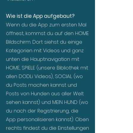
Wie ist die App aufgebaut?
Wenn du die App zum ersten Mal
öffnest, kommst du auf den HOME
Bildschirm. Dort siehst du einige
Kategorien mit Videos und ganz
unten die Hauptnavigation mit
HOME, SPIELE (unsere Bibliothek mit
allen DODLi Videos), SOCIAL (wo
du Posts machen kannst und
Posts von Hunden aus aller Welt
sehen kannst) und MEIN HUND (wo
du nach der Registrierung, die
App personalisieren kannst). Oben
rechts findest du die Einstellungen