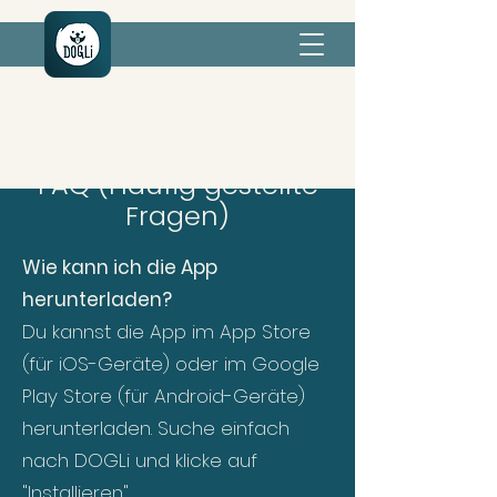
FAQ (Häufig gestellte
Fragen)
Wie kann ich die App
herunterladen?
Du kannst die App im App Store
(für iOS-Geräte) oder im Google
Play Store (für Android-Geräte)
herunterladen. Suche einfach
nach DOGLi und klicke auf
"Installieren".