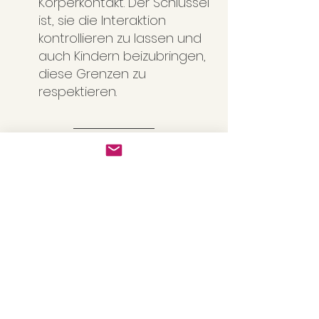
Körperkontakt. Der Schlüssel 
ist, sie die Interaktion 
kontrollieren zu lassen und 
auch Kindern beizubringen, 
diese Grenzen zu 
respektieren.
Geschmackliches 
Enrichment: Vielfalt im Napf
Neben einer ausgewogenen 
Ernährung können wir unseren 
Hunden verschiedene 
geschmackliche Erfahrungen 
bieten:
Gefrorene Snacks:
 Stelle 